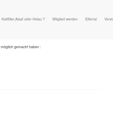
derkarneval 2020 im Pfarr
Kattfiller,Alaaf oder Helau ?
Mitglied werden
Elferrat
Vors
Veröffentlicht von
Markus
am
24. Oktober 2020
l möglich gemacht haben :